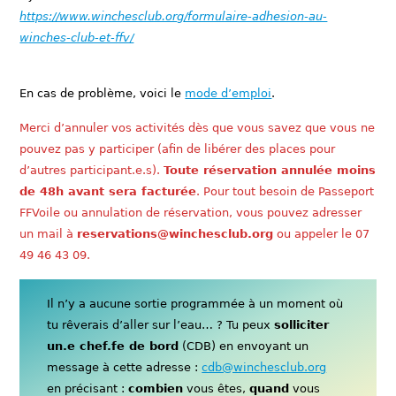
https://www.winchesclub.org/formulaire-adhesion-au-
winches-club-et-ffv/
En cas de problème, voici le
mode d’emploi
.
Merci d’annuler vos activités dès que vous savez que vous ne
pouvez pas y participer (afin de libérer des places pour
d’autres participant.e.s).
Toute réservation annulée moins
de 48h avant sera facturée
. Pour tout besoin de Passeport
FFVoile ou annulation de réservation, vous pouvez adresser
un mail à
reservations@winchesclub.org
ou appeler le 07
49 46 43 09.
Il n’y a aucune sortie programmée à un moment où
tu rêverais d’aller sur l’eau… ? Tu peux
solliciter
un.e chef.fe de bord
(CDB) en envoyant un
message à cette adresse :
cdb@winchesclub.org
en précisant :
combien
vous êtes,
quand
vous