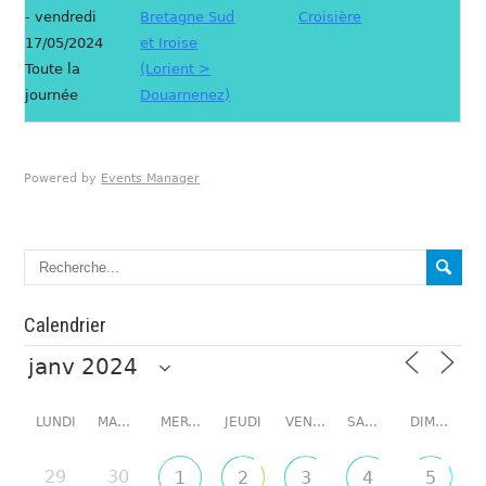
- vendredi
Bretagne Sud
Croisière
17/05/2024
et Iroise
Toute la
(Lorient >
journée
Douarnenez)
Powered by
Events Manager
Calendrier
LUNDI
MARDI
MERCREDI
JEUDI
VENDREDI
SAMEDI
DIMANCHE
29
30
1
2
3
4
5