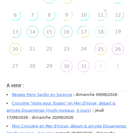
+
6
7
8
9
10
11
12
19
13
14
15
16
17
18
21
22
23
24
20
25
26
27
28
29
2
30
31
1
A venir :
Régate Penn Sardin en Surprise
: dimanche 09/08/2026
Croisière "Voile pour Toutes" en Mer d'Iroise, départ &
arrivée Douarnenez (multi-niveaux, 4 jours)
: jeudi
17/09/2026 - dimanche 20/09/2026
Mini Croisière en Mer d'Iroise, départ & arrivée Douarnenez