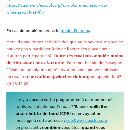
https://www.winchesclub.org/formulaire-adhesion-au-
winches-club-et-ffv/
En cas de problème, voici le
mode d’emploi
.
Merci d’annuler vos activités dès que vous savez que vous ne
pouvez pas y participer (afin de libérer des places pour
d’autres participant.e.s).
Toute réservation annulée moins
de 48h avant sera facturée
. Pour tout besoin de Passeport
FFVoile ou annulation de réservation, vous pouvez adresser
un mail à
reservations@winchesclub.org
ou appeler le 07
49 46 43 09.
Il n’y a aucune sortie programmée à un moment où
tu rêverais d’aller sur l’eau… ? Tu peux
solliciter
un.e chef.fe de bord
(CDB) en envoyant un
message à cette adresse :
cdb@winchesclub.org
en précisant :
combien
vous êtes,
quand
vous