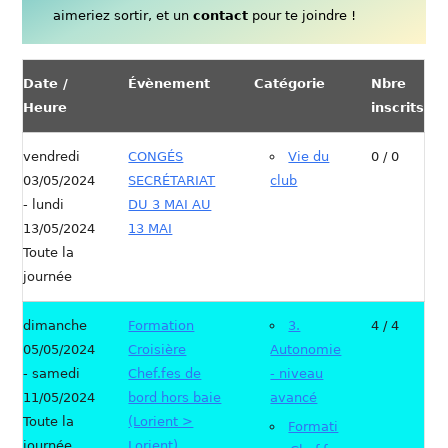
aimeriez sortir, et un
contact
pour te joindre !
Date /
Évènement
Catégorie
Nbre
Heure
inscrits
vendredi
CONGÉS
Vie du
0 / 0
03/05/2024
SECRÉTARIAT
club
- lundi
DU 3 MAI AU
13/05/2024
13 MAI
Toute la
journée
dimanche
Formation
3.
4 / 4
05/05/2024
Croisière
Autonomie
- samedi
Chef.fes de
- niveau
11/05/2024
bord hors baie
avancé
Toute la
(Lorient >
Formati
journée
Lorient)