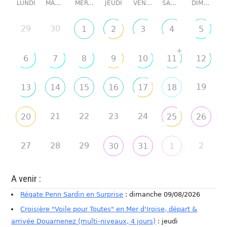
LUNDI
MARDI
MERCREDI
JEUDI
VENDREDI
SAMEDI
DIMANCHE
29
30
1
2
3
4
5
+
6
7
8
9
10
11
12
19
13
14
15
16
17
18
21
22
23
24
20
25
26
27
28
29
2
30
31
1
A venir :
Régate Penn Sardin en Surprise
: dimanche 09/08/2026
Croisière "Voile pour Toutes" en Mer d'Iroise, départ &
arrivée Douarnenez (multi-niveaux, 4 jours)
: jeudi