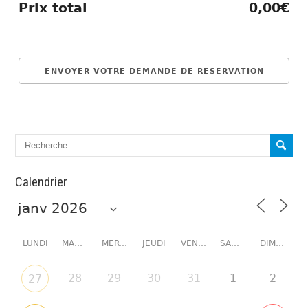
Prix total
0,00€
Calendrier
LUNDI
MARDI
MERCREDI
JEUDI
VENDREDI
SAMEDI
DIMANCHE
28
29
30
31
1
2
27