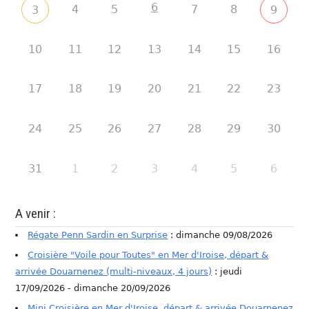
6
4
5
7
8
3
9
10
11
12
13
14
15
16
17
18
19
20
21
22
23
24
25
26
27
28
29
30
31
1
2
3
4
5
6
A venir :
Régate Penn Sardin en Surprise
: dimanche 09/08/2026
Croisière "Voile pour Toutes" en Mer d'Iroise, départ &
arrivée Douarnenez (multi-niveaux, 4 jours)
: jeudi
17/09/2026 - dimanche 20/09/2026
Mini Croisière en Mer d'Iroise, départ & arrivée Douarnenez