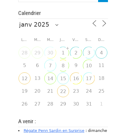
Calendrier
LUNDI
MARDI
MERCREDI
JEUDI
VENDREDI
SAMEDI
DIMANCHE
+
28
29
30
1
2
3
4
5
6
9
11
7
8
10
13
18
12
14
15
16
17
19
20
21
23
24
25
22
26
27
28
29
30
31
1
A venir :
Régate Penn Sardin en Surprise
: dimanche