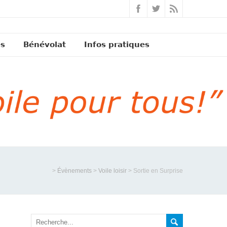
és
Bénévolat
Infos pratiques
>
Évènements
>
Voile loisir
>
Sortie en Surprise