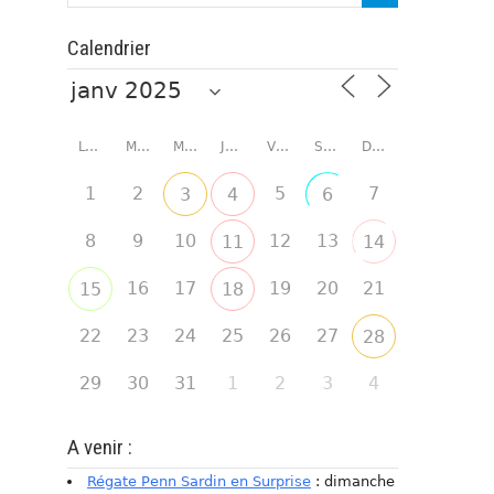
Calendrier
LUNDI
MARDI
MERCREDI
JEUDI
VENDREDI
SAMEDI
DIMANCHE
1
2
5
7
3
4
6
8
9
10
12
13
11
14
16
17
19
20
21
15
18
22
23
24
25
26
27
28
29
30
31
1
2
3
4
A venir :
Régate Penn Sardin en Surprise
: dimanche