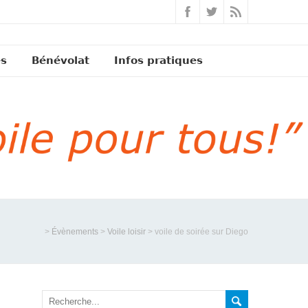
és
Bénévolat
Infos pratiques
>
Évènements
>
Voile loisir
>
voile de soirée sur Diego