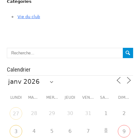
Catégories
Vie du club
Calendrier
LUNDI
MARDI
MERCREDI
JEUDI
VENDREDI
SAMEDI
DIMANCHE
28
29
30
31
1
2
27
8
4
5
6
7
3
9