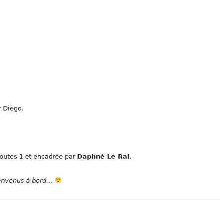
r Diego.
 toutes 1 et encadrée par
Daphné Le Rai.
bienvenus à bord…