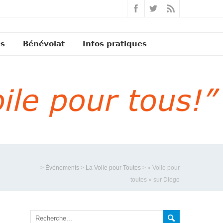
és
Bénévolat
Infos pratiques
>
Évènements
>
La Voile pour Toutes
>
« Voile pour
toutes » sur Diego