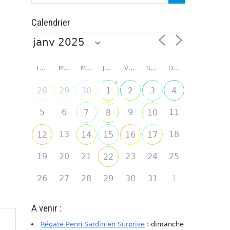
Calendrier
LUNDI
MARDI
MERCREDI
JEUDI
VENDREDI
SAMEDI
DIMANCHE
+
28
29
30
1
2
3
4
5
6
9
11
7
8
10
13
18
12
14
15
16
17
19
20
21
23
24
25
22
26
27
28
29
30
31
1
A venir :
Régate Penn Sardin en Surprise
: dimanche