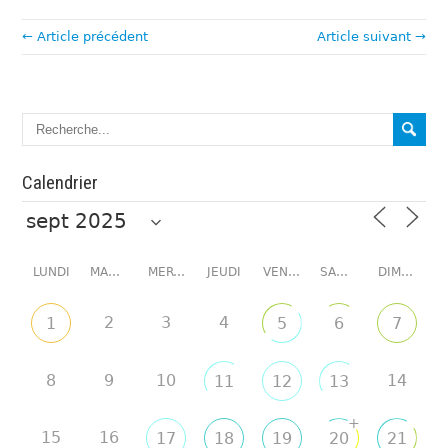
← Article précédent
Article suivant →
Calendrier
LUNDI
MARDI
MERCREDI
JEUDI
VENDREDI
SAMEDI
DIMANCHE
2
3
4
1
5
6
7
8
9
10
14
11
12
13
+
15
16
17
18
19
20
21