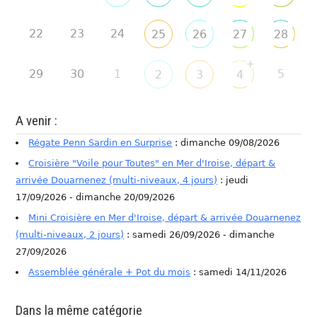
22
23
24
25
26
27
28
+
29
30
1
5
2
3
4
A venir :
Régate Penn Sardin en Surprise
: dimanche 09/08/2026
Croisière "Voile pour Toutes" en Mer d'Iroise, départ &
arrivée Douarnenez (multi-niveaux, 4 jours)
: jeudi
17/09/2026 - dimanche 20/09/2026
Mini Croisière en Mer d'Iroise, départ & arrivée Douarnenez
(multi-niveaux, 2 jours)
: samedi 26/09/2026 - dimanche
27/09/2026
Assemblée générale + Pot du mois
: samedi 14/11/2026
Dans la même catégorie