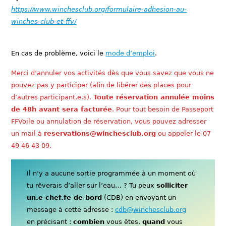
https://www.winchesclub.org/formulaire-adhesion-au-
winches-club-et-ffv/
En cas de problème, voici le
mode d’emploi
.
Merci d’annuler vos activités dès que vous savez que vous ne
pouvez pas y participer (afin de libérer des places pour
d’autres participant.e.s).
Toute réservation annulée moins
de 48h avant sera facturée
. Pour tout besoin de Passeport
FFVoile ou annulation de réservation, vous pouvez adresser
un mail à
reservations@winchesclub.org
ou appeler le 07
49 46 43 09.
Il n’y a aucune sortie programmée à un moment où
tu rêverais d’aller sur l’eau… ? Tu peux
solliciter
un.e chef.fe de bord
(CDB) en envoyant un
message à cette adresse :
cdb@winchesclub.org
en précisant :
combien
vous êtes,
quand
vous