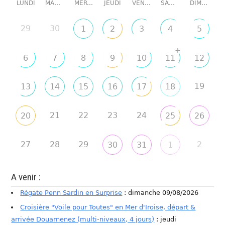
LUNDI
MARDI
MERCREDI
JEUDI
VENDREDI
SAMEDI
DIMANCHE
29
30
1
2
3
4
5
+
6
7
8
9
10
11
12
19
13
14
15
16
17
18
21
22
23
24
20
25
26
27
28
29
2
30
31
1
A venir :
Régate Penn Sardin en Surprise
: dimanche 09/08/2026
Croisière "Voile pour Toutes" en Mer d'Iroise, départ &
arrivée Douarnenez (multi-niveaux, 4 jours)
: jeudi