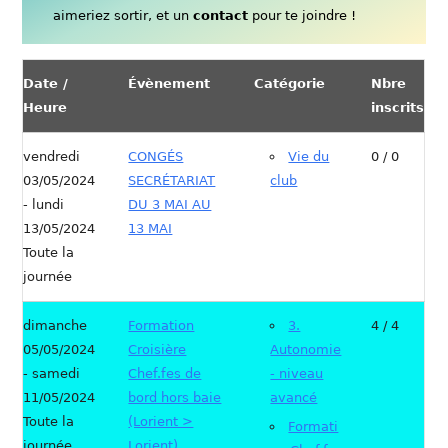
aimeriez sortir, et un
contact
pour te joindre !
Date /
Évènement
Catégorie
Nbre
Heure
inscrits
vendredi
CONGÉS
Vie du
0 / 0
03/05/2024
SECRÉTARIAT
club
- lundi
DU 3 MAI AU
13/05/2024
13 MAI
Toute la
journée
dimanche
Formation
3.
4 / 4
05/05/2024
Croisière
Autonomie
- samedi
Chef.fes de
- niveau
11/05/2024
bord hors baie
avancé
Toute la
(Lorient >
Formati
journée
Lorient)