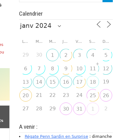
à
Calendrier
LUNDI
MARDI
MERCREDI
JEUDI
VENDREDI
SAMEDI
DIMANCHE
es
 ou
29
30
1
2
3
4
5
+
6
7
8
9
10
11
12
19
13
14
15
16
17
18
21
22
23
24
20
25
26
27
28
29
2
30
31
1
ts
A venir :
Régate Penn Sardin en Surprise
: dimanche