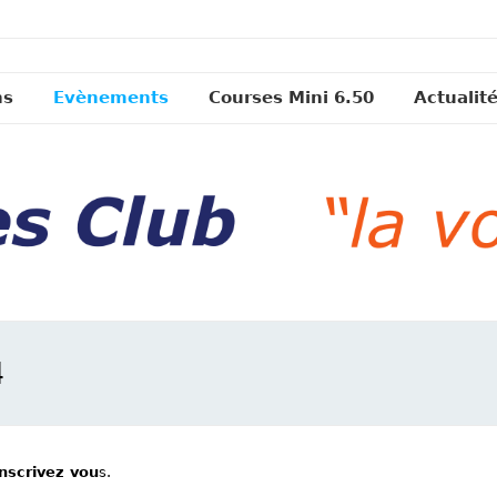
ns
Evènements
Courses Mini 6.50
Actualit
4
inscrivez vou
s.