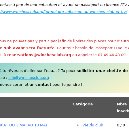
nt.es à jour de leur cotisation et ayant un passeport ou licence FFV 
://www.winchesclub.org/formulaire-adhesion-au-winches-club-et-ffv/
us ne pouvez pas y participer (afin de libérer des places pour d’autr
e 48h avant sera facturée
. Pour tout besoin de Passeport FFVoile
il à
reservations@winchesclub.org
ou appeler le 07 49 46 43 09.
tu rêverais d’aller sur l’eau… ? Tu peux
solliciter un.e chef.fe de
sse :
cdb@winchesclub.org
eriez sortir, et un
contact
pour te joindre !
Catégorie
Nbre
inscri
IAT DU 3 MAI AU 13 MAI
Vie du club
0 / 0