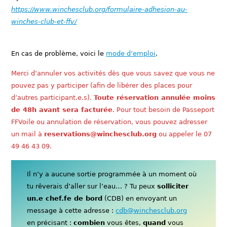
https://www.winchesclub.org/formulaire-adhesion-au-
winches-club-et-ffv/
En cas de problème, voici le
mode d’emploi
.
Merci d’annuler vos activités dès que vous savez que vous ne
pouvez pas y participer (afin de libérer des places pour
d’autres participant.e.s).
Toute réservation annulée moins
de 48h avant sera facturée
. Pour tout besoin de Passeport
FFVoile ou annulation de réservation, vous pouvez adresser
un mail à
reservations@winchesclub.org
ou appeler le 07
49 46 43 09.
Il n’y a aucune sortie programmée à un moment où
tu rêverais d’aller sur l’eau… ? Tu peux
solliciter
un.e chef.fe de bord
(CDB) en envoyant un
message à cette adresse :
cdb@winchesclub.org
en précisant :
combien
vous êtes,
quand
vous