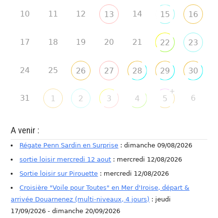
10
11
12
14
13
15
16
17
18
19
20
21
22
23
24
25
26
27
28
29
30
+
31
6
1
2
3
4
5
A venir :
Régate Penn Sardin en Surprise
: dimanche 09/08/2026
sortie loisir mercredi 12 aout
: mercredi 12/08/2026
Sortie loisir sur Pirouette
: mercredi 12/08/2026
Croisière "Voile pour Toutes" en Mer d'Iroise, départ &
arrivée Douarnenez (multi-niveaux, 4 jours)
: jeudi
17/09/2026 - dimanche 20/09/2026