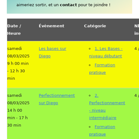
aimeriez sortir, et un
contact
pour te joindre !
Date /
Évènement
Catégorie
N
Heure
in
samedi
Les bases sur
1. Les Bases -
4 
08/03/2025
Diego
niveau débutant
9 h 00 min
Formation
- 12 h 30
pratique
min
samedi
Perfectionnement
2.
4 
08/03/2025
sur Diego
Perfectionnement
14 h 00
- niveau
min - 17 h
intermédiaire
30 min
Formation
pratique