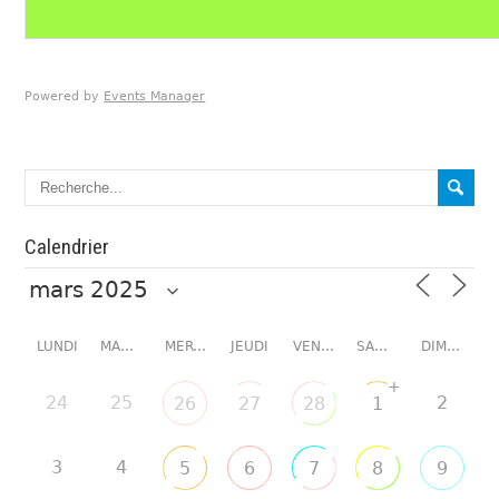
Powered by
Events Manager
Calendrier
LUNDI
MARDI
MERCREDI
JEUDI
VENDREDI
SAMEDI
DIMANCHE
+
24
25
2
26
27
28
1
3
4
5
6
7
8
9