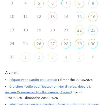
3
4
5
6
7
8
9
10
11
12
14
13
15
16
17
18
19
20
21
22
23
24
25
26
27
28
29
30
+
31
6
1
2
3
4
5
A venir :
Régate Penn Sardin en Surprise
: dimanche 09/08/2026
Croisière "Voile pour Toutes" en Mer d'Iroise, départ &
arrivée Douarnenez (multi-niveaux, 4 jours)
: jeudi
17/09/2026 - dimanche 20/09/2026
Mini Croisière en Mer d'Iroise, départ & arrivée Douarnenez