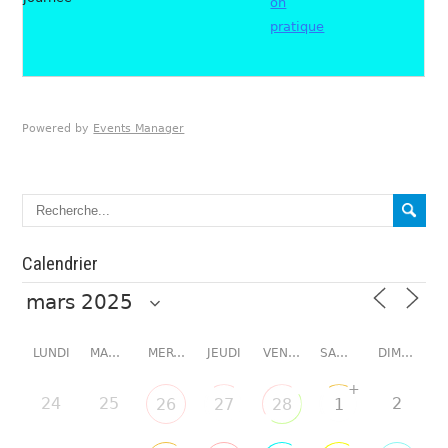
on
pratique
Powered by
Events Manager
Calendrier
LUNDI
MARDI
MERCREDI
JEUDI
VENDREDI
SAMEDI
DIMANCHE
+
24
25
2
26
27
28
1