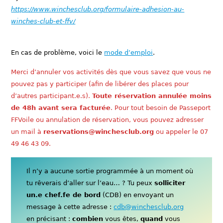
https://www.winchesclub.org/formulaire-adhesion-au-
winches-club-et-ffv/
En cas de problème, voici le
mode d’emploi
.
Merci d’annuler vos activités dès que vous savez que vous ne
pouvez pas y participer (afin de libérer des places pour
d’autres participant.e.s).
Toute réservation annulée moins
de 48h avant sera facturée
. Pour tout besoin de Passeport
FFVoile ou annulation de réservation, vous pouvez adresser
un mail à
reservations@winchesclub.org
ou appeler le 07
49 46 43 09.
Il n’y a aucune sortie programmée à un moment où
tu rêverais d’aller sur l’eau… ? Tu peux
solliciter
un.e chef.fe de bord
(CDB) en envoyant un
message à cette adresse :
cdb@winchesclub.org
en précisant :
combien
vous êtes,
quand
vous