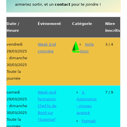
aimeriez sortir, et un
contact
pour te joindre !
Date /
Évènement
Catégorie
Nbre
Heure
inscrits
vendredi
Week End
Voile
3 / 4
28/03/2025
croisière
loisir
- dimanche
30/03/2025
Toute la
journée
samedi
Week-end
3.
7 / 9
29/03/2025
formation
Autonomie
- dimanche
Chef.fe de
- niveau
30/03/2025
Bord sur
avancé
Toute la
"Surprise"
Formati
journée