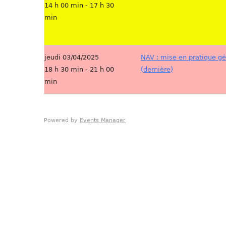
14 h 00 min - 17 h 30
min
jeudi 03/04/2025
NAV : mise en pratique g
18 h 30 min - 21 h 00
(dernière)
min
Powered by
Events Manager