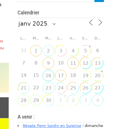
à
Calendrier
LUNDI
MARDI
MERCREDI
JEUDI
VENDREDI
SAMEDI
DIMANCHE
es
+
 ou
31
6
1
2
3
4
5
7
8
10
9
11
12
13
+
14
15
18
16
17
19
20
22
21
23
24
25
26
27
+
28
29
30
1
2
3
4
A venir :
Régate Penn Sardin en Surprise
: dimanche