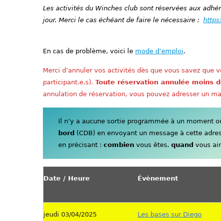
Les activités du Winches club sont réservées aux adhére
jour. Merci le cas échéant de faire le nécessaire :
https
En cas de problème, voici le
mode d’emploi
.
Merci d’annuler vos activités dès que vous savez que vo
participant.e.s).
Toute réservation annulée moins d
annulation de réservation, vous pouvez adresser un ma
Il n’y a aucune sortie programmée à un moment où 
bord
(CDB) en envoyant un message à cette adre
en précisant :
combien
vous êtes,
quand
vous aim
Date / Heure
Évènement
jeudi 03/04/2025
Les bases sur Diego