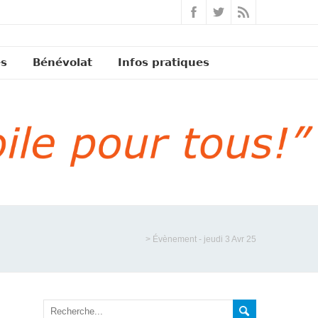
és
Bénévolat
Infos pratiques
>
Évènement - jeudi 3 Avr 25