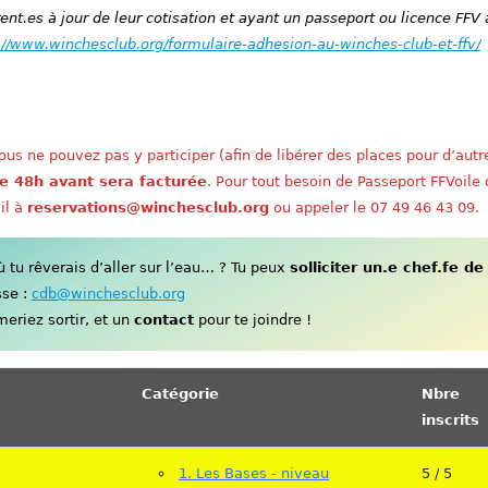
nt.es à jour de leur cotisation et ayant un passeport ou licence FFV 
://www.winchesclub.org/formulaire-adhesion-au-winches-club-et-ffv/
us ne pouvez pas y participer (afin de libérer des places pour d’autr
e 48h avant sera facturée
. Pour tout besoin de Passeport FFVoile
il à
reservations@winchesclub.org
ou appeler le 07 49 46 43 09.
tu rêverais d’aller sur l’eau… ? Tu peux
solliciter un.e chef.fe de
sse :
cdb@winchesclub.org
eriez sortir, et un
contact
pour te joindre !
Catégorie
Nbre
inscrits
1. Les Bases - niveau
5 / 5