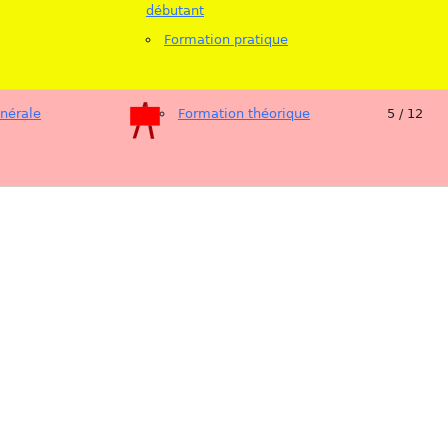
débutant
Formation pratique
énérale
Formation théorique
5 / 12