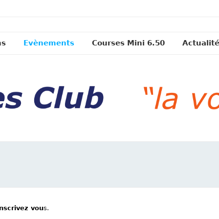
ns
Evènements
Courses Mini 6.50
Actualit
inscrivez vou
s.