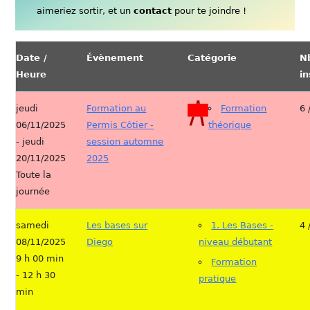
aimeriez sortir, et un
contact
pour te joindre !
Date /
Évènement
Catégorie
N
Heure
in
jeudi
Formation au
Formation
6 
06/11/2025
Permis Côtier -
théorique
- jeudi
session automne
20/11/2025
2025
Toute la
journée
samedi
Les bases sur
1. Les Bases -
4 
08/11/2025
Diego
niveau débutant
9 h 00 min
Formation
- 12 h 30
pratique
min