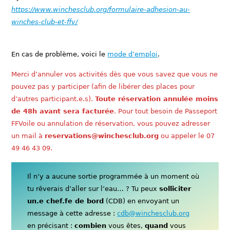
https://www.winchesclub.org/formulaire-adhesion-au-
winches-club-et-ffv/
En cas de problème, voici le
mode d’emploi
.
Merci d’annuler vos activités dès que vous savez que vous ne
pouvez pas y participer (afin de libérer des places pour
d’autres participant.e.s).
Toute réservation annulée moins
de 48h avant sera facturée
. Pour tout besoin de Passeport
FFVoile ou annulation de réservation, vous pouvez adresser
un mail à
reservations@winchesclub.org
ou appeler le 07
49 46 43 09.
Il n’y a aucune sortie programmée à un moment où
tu rêverais d’aller sur l’eau… ? Tu peux
solliciter
un.e chef.fe de bord
(CDB) en envoyant un
message à cette adresse :
cdb@winchesclub.org
en précisant :
combien
vous êtes,
quand
vous