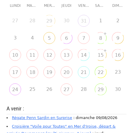
LUNDI
MARDI
MERCREDI
JEUDI
VENDREDI
SAMEDI
DIMANCHE
27
28
30
1
2
29
31
+
3
4
5
6
7
8
9
+
10
11
12
13
14
15
16
23
17
18
19
20
21
22
25
26
28
30
24
27
29
A venir :
Régate Penn Sardin en Surprise
: dimanche 09/08/2026
Croisière "Voile pour Toutes" en Mer d'Iroise, départ &