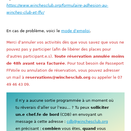
https://www.winchesclub.org/formulaire-adhesion-au-
winches-club-et-ffv/
En cas de problème, voici le
mode d’emploi
.
Merci d’annuler vos activités dès que vous savez que vous ne
pouvez pas y participer (afin de libérer des places pour
d’autres participant.e.s).
Toute réservation annulée moins
de 48h avant sera facturée
. Pour tout besoin de Passeport
FFVoile ou annulation de réservation, vous pouvez adresser
un mail à
reservations@winchesclub.org
ou appeler le 07
49 46 43 09.
Il n’y a aucune sortie programmée à un moment où
tu rêverais d’aller sur l’eau… ? Tu peux
solliciter
un.e chef.fe de bord
(CDB) en envoyant un
message à cette adresse :
cdb@winchesclub.org
en précisant :
combien
vous êtes,
quand
vous