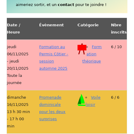
aimeriez sortir, et un
contact
pour te joindre !
Date /
Évènement
Catégorie
Nbre
Heure
inscrits
jeudi
Formation au
Form
6 / 10
06/11/2025
Permis Côtier -
ation
- jeudi
session
théorique
20/11/2025
automne 2025
Toute la
journée
dimanche
Promenade
Voile
6 / 6
16/11/2025
dominicale
loisir
13 h 30 min
pour les deux
- 17 h 00
surprises
min