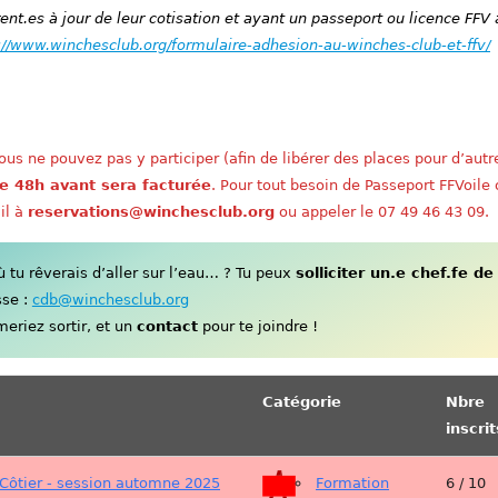
nt.es à jour de leur cotisation et ayant un passeport ou licence FFV 
://www.winchesclub.org/formulaire-adhesion-au-winches-club-et-ffv/
us ne pouvez pas y participer (afin de libérer des places pour d’autr
e 48h avant sera facturée
. Pour tout besoin de Passeport FFVoile
il à
reservations@winchesclub.org
ou appeler le 07 49 46 43 09.
tu rêverais d’aller sur l’eau… ? Tu peux
solliciter un.e chef.fe de
sse :
cdb@winchesclub.org
eriez sortir, et un
contact
pour te joindre !
Catégorie
Nbre
inscrit
Côtier - session automne 2025
Formation
6 / 10