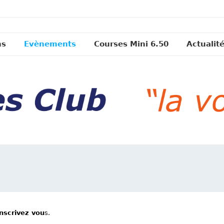
ns
Evènements
Courses Mini 6.50
Actualit
inscrivez vou
s.