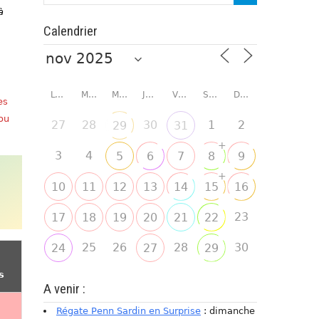
à
Calendrier
LUNDI
MARDI
MERCREDI
JEUDI
VENDREDI
SAMEDI
DIMANCHE
es
 ou
27
28
30
1
2
29
31
+
3
4
5
6
7
8
9
+
10
11
12
13
14
15
16
23
17
18
19
20
21
22
25
26
28
30
24
27
29
s
A venir :
Régate Penn Sardin en Surprise
: dimanche