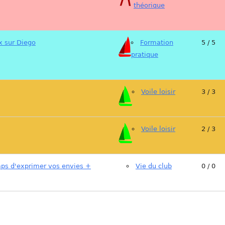
théorique
x sur Diego
Formation
5 / 5
pratique
Voile loisir
3 / 3
Voile loisir
2 / 3
ps d'exprimer vos envies +
Vie du club
0 / 0