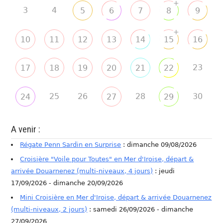
+
3
4
5
6
7
8
9
+
10
11
12
13
14
15
16
23
17
18
19
20
21
22
25
26
28
30
24
27
29
A venir :
Régate Penn Sardin en Surprise
: dimanche 09/08/2026
Croisière "Voile pour Toutes" en Mer d'Iroise, départ &
arrivée Douarnenez (multi-niveaux, 4 jours)
: jeudi
17/09/2026 - dimanche 20/09/2026
Mini Croisière en Mer d'Iroise, départ & arrivée Douarnenez
(multi-niveaux, 2 jours)
: samedi 26/09/2026 - dimanche
27/09/2026