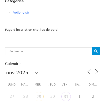
Catégories
Voile loisir
Page d’inscription chef.fes de bord.
Calendrier
LUNDI
MARDI
MERCREDI
JEUDI
VENDREDI
SAMEDI
DIMANCHE
27
28
30
1
2
29
31