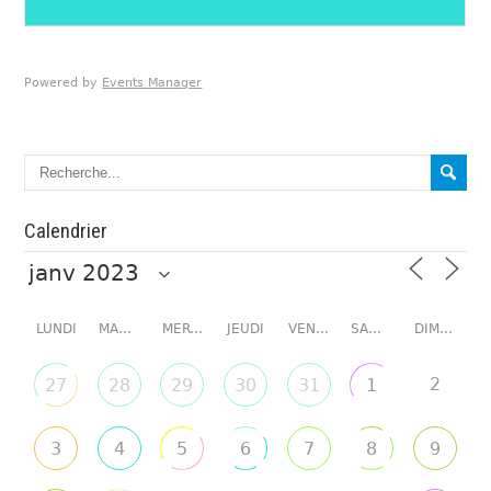
Powered by
Events Manager
Calendrier
LUNDI
MARDI
MERCREDI
JEUDI
VENDREDI
SAMEDI
DIMANCHE
2
27
28
29
30
31
1
3
4
5
6
7
8
9