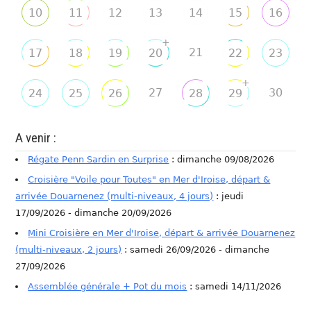
10
11
12
13
14
15
16
+
21
17
18
19
20
22
23
+
27
30
24
25
26
28
29
A venir :
Régate Penn Sardin en Surprise
: dimanche 09/08/2026
Croisière "Voile pour Toutes" en Mer d'Iroise, départ &
arrivée Douarnenez (multi-niveaux, 4 jours)
: jeudi
17/09/2026 - dimanche 20/09/2026
Mini Croisière en Mer d'Iroise, départ & arrivée Douarnenez
(multi-niveaux, 2 jours)
: samedi 26/09/2026 - dimanche
27/09/2026
Assemblée générale + Pot du mois
: samedi 14/11/2026