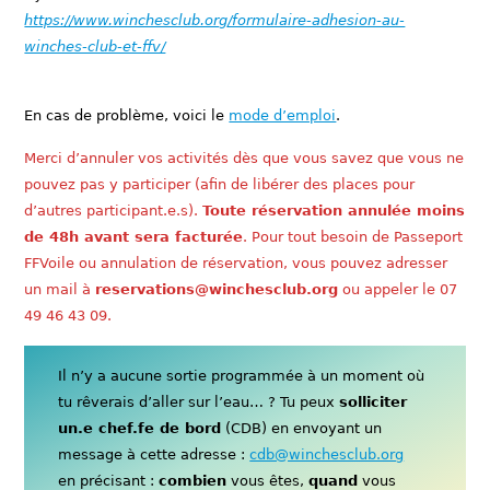
https://www.winchesclub.org/formulaire-adhesion-au-
winches-club-et-ffv/
En cas de problème, voici le
mode d’emploi
.
Merci d’annuler vos activités dès que vous savez que vous ne
pouvez pas y participer (afin de libérer des places pour
d’autres participant.e.s).
Toute réservation annulée moins
de 48h avant sera facturée
. Pour tout besoin de Passeport
FFVoile ou annulation de réservation, vous pouvez adresser
un mail à
reservations@winchesclub.org
ou appeler le 07
49 46 43 09.
Il n’y a aucune sortie programmée à un moment où
tu rêverais d’aller sur l’eau… ? Tu peux
solliciter
un.e chef.fe de bord
(CDB) en envoyant un
message à cette adresse :
cdb@winchesclub.org
en précisant :
combien
vous êtes,
quand
vous