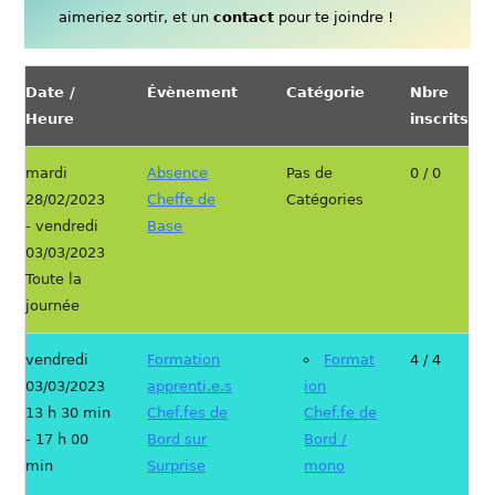
aimeriez sortir, et un
contact
pour te joindre !
Date /
Évènement
Catégorie
Nbre
Heure
inscrits
mardi
Absence
Pas de
0 / 0
28/02/2023
Cheffe de
Catégories
- vendredi
Base
03/03/2023
Toute la
journée
vendredi
Formation
Format
4 / 4
03/03/2023
apprenti.e.s
ion
13 h 30 min
Chef.fes de
Chef.fe de
- 17 h 00
Bord sur
Bord /
min
Surprise
mono