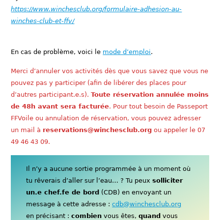
https://www.winchesclub.org/formulaire-adhesion-au-
winches-club-et-ffv/
En cas de problème, voici le
mode d’emploi
.
Merci d’annuler vos activités dès que vous savez que vous ne
pouvez pas y participer (afin de libérer des places pour
d’autres participant.e.s).
Toute réservation annulée moins
de 48h avant sera facturée
. Pour tout besoin de Passeport
FFVoile ou annulation de réservation, vous pouvez adresser
un mail à
reservations@winchesclub.org
ou appeler le 07
49 46 43 09.
Il n’y a aucune sortie programmée à un moment où
tu rêverais d’aller sur l’eau… ? Tu peux
solliciter
un.e chef.fe de bord
(CDB) en envoyant un
message à cette adresse :
cdb@winchesclub.org
en précisant :
combien
vous êtes,
quand
vous