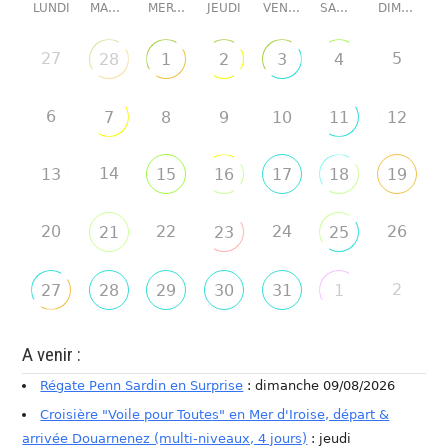
LUNDI
MARDI
MERCREDI
JEUDI
VENDREDI
SAMEDI
DIMANCHE
27
5
28
1
2
3
4
6
7
8
9
10
11
12
14
13
15
16
17
18
19
20
22
24
26
21
23
25
2
27
28
29
30
31
1
A venir :
Régate Penn Sardin en Surprise
: dimanche 09/08/2026
Croisière "Voile pour Toutes" en Mer d'Iroise, départ &
arrivée Douarnenez (multi-niveaux, 4 jours)
: jeudi