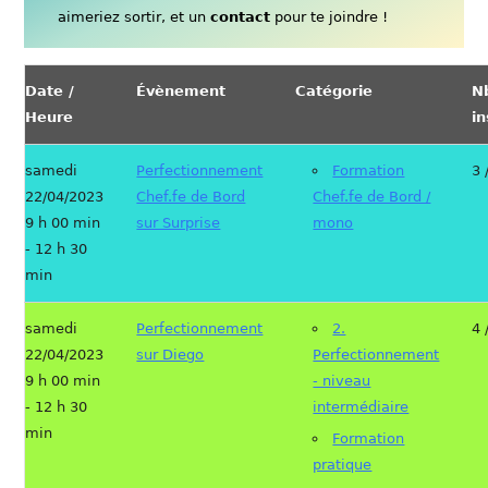
aimeriez sortir, et un
contact
pour te joindre !
Date /
Évènement
Catégorie
N
Heure
in
samedi
Perfectionnement
Formation
3 
22/04/2023
Chef.fe de Bord
Chef.fe de Bord /
9 h 00 min
sur Surprise
mono
- 12 h 30
min
samedi
Perfectionnement
2.
4 
22/04/2023
sur Diego
Perfectionnement
9 h 00 min
- niveau
- 12 h 30
intermédiaire
min
Formation
pratique