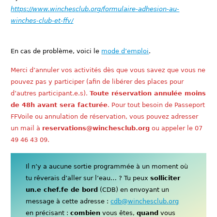
https://www.winchesclub.org/formulaire-adhesion-au-
winches-club-et-ffv/
En cas de problème, voici le
mode d’emploi
.
Merci d’annuler vos activités dès que vous savez que vous ne
pouvez pas y participer (afin de libérer des places pour
d’autres participant.e.s).
Toute réservation annulée moins
de 48h avant sera facturée
. Pour tout besoin de Passeport
FFVoile ou annulation de réservation, vous pouvez adresser
un mail à
reservations@winchesclub.org
ou appeler le 07
49 46 43 09.
Il n’y a aucune sortie programmée à un moment où
tu rêverais d’aller sur l’eau… ? Tu peux
solliciter
un.e chef.fe de bord
(CDB) en envoyant un
message à cette adresse :
cdb@winchesclub.org
en précisant :
combien
vous êtes,
quand
vous