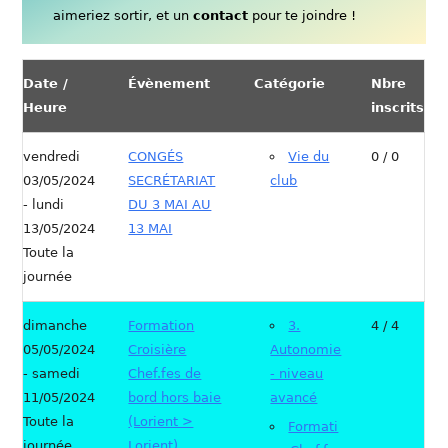
aimeriez sortir, et un
contact
pour te joindre !
Date /
Évènement
Catégorie
Nbre
Heure
inscrits
vendredi
CONGÉS
Vie du
0 / 0
03/05/2024
SECRÉTARIAT
club
- lundi
DU 3 MAI AU
13/05/2024
13 MAI
Toute la
journée
dimanche
Formation
3.
4 / 4
05/05/2024
Croisière
Autonomie
- samedi
Chef.fes de
- niveau
11/05/2024
bord hors baie
avancé
Toute la
(Lorient >
Formati
journée
Lorient)