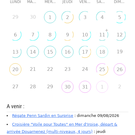
LUNDI
MARDI
MERCREDI
JEUDI
VENDREDI
SAMEDI
DIMANCHE
29
30
1
2
3
4
5
+
6
7
8
9
10
11
12
19
13
14
15
16
17
18
21
22
23
24
20
25
26
27
28
29
2
30
31
1
A venir :
Régate Penn Sardin en Surprise
: dimanche 09/08/2026
Croisière "Voile pour Toutes" en Mer d'Iroise, départ &
arrivée Douarnenez (multi-niveaux, 4 jours)
: jeudi