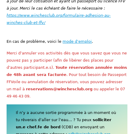
à jour de leur cotisation et ayant un passeport ou licence FFV
à jour. Merci le cas échéant de faire le nécessaire :
https://www.winchesclub.org/formulaire-adhesion-au-
winches-club-et-ffv/
En cas de problème, voici le
mode d’emploi
.
Merci d’annuler vos activités dès que vous savez que vous ne
pouvez pas y participer (afin de libérer des places pour
d’autres participant.e.s).
Toute réservation annulée moins
de 48h avant sera facturée
. Pour tout besoin de Passeport
FFVoile ou annulation de réservation, vous pouvez adresser
un mail à
reservations@winchesclub.org
ou appeler le 07
49 46 43 09.
Il n’y a aucune sortie programmée à un moment où
tu rêverais d’aller sur l’eau… ? Tu peux
solliciter
un.e chef.fe de bord
(CDB) en envoyant un