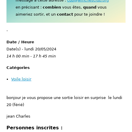
message à cette adresse :
cdb@winchesclub.org
en précisant :
combien
vous êtes,
quand
vous
aimeriez sortir, et un
contact
pour te joindre !
-
Date / Heure
Date(s) - lundi 20/05/2024
14 h 00 min - 17 h 45 min
Catégories
Voile loisir
bonjour je vous propose une sortie loisir en surprise le lundi
20 (férié)
jean Charles
Personnes inscrites :