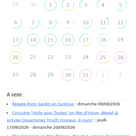
29
30
1
2
3
4
5
+
6
7
8
9
10
11
12
19
13
14
15
16
17
18
21
22
23
24
20
25
26
27
28
29
2
30
31
1
A venir :
Régate Penn Sardin en Surprise
: dimanche 09/08/2026
Croisière "Voile pour Toutes" en Mer d'Iroise, départ &
arrivée Douarnenez (multi-niveaux, 4 jours)
: jeudi
17/09/2026 - dimanche 20/09/2026