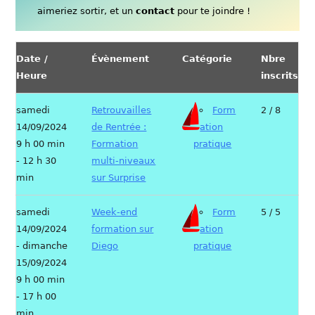
aimeriez sortir, et un
contact
pour te joindre !
Date /
Évènement
Catégorie
Nbre
Heure
inscrits
samedi
Retrouvailles
Form
2 / 8
14/09/2024
de Rentrée :
ation
9 h 00 min
Formation
pratique
- 12 h 30
multi-niveaux
min
sur Surprise
samedi
Week-end
Form
5 / 5
14/09/2024
formation sur
ation
- dimanche
Diego
pratique
15/09/2024
9 h 00 min
- 17 h 00
min