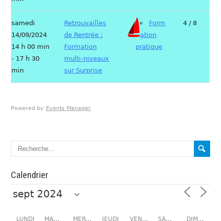
samedi
Retrouvailles
Form
4 / 8
14/09/2024
de Rentrée :
ation
14 h 00 min
Formation
pratique
- 17 h 30
multi-niveaux
min
sur Surprise
Powered by
Events Manager
Calendrier
LUNDI
MARDI
MERCREDI
JEUDI
VENDREDI
SAMEDI
DIMANCHE