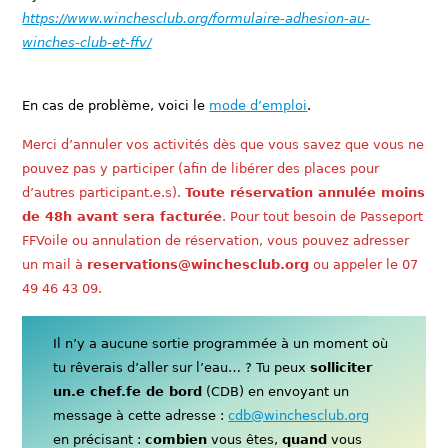
https://www.winchesclub.org/formulaire-adhesion-au-
winches-club-et-ffv/
En cas de problème, voici le
mode d’emploi
.
Merci d’annuler vos activités dès que vous savez que vous ne
pouvez pas y participer (afin de libérer des places pour
d’autres participant.e.s).
Toute réservation annulée moins
de 48h avant sera facturée
. Pour tout besoin de Passeport
FFVoile ou annulation de réservation, vous pouvez adresser
un mail à
reservations@winchesclub.org
ou appeler le 07
49 46 43 09.
Il n’y a aucune sortie programmée à un moment où
tu rêverais d’aller sur l’eau… ? Tu peux
solliciter
un.e chef.fe de bord
(CDB) en envoyant un
message à cette adresse :
cdb@winchesclub.org
en précisant :
combien
vous êtes,
quand
vous