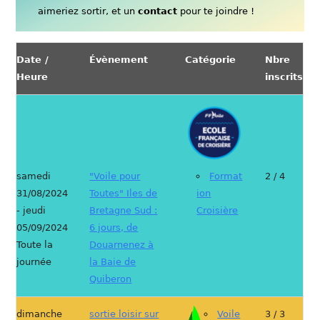
aimeriez sortir, et un
contact
pour te joindre !
Date /
Évènement
Catégorie
Nbre
Heure
inscrits
samedi
"Voile pour
Format
2 / 4
31/08/2024
Toutes" Iles de
ion
- jeudi
Bretagne Sud :
Croisière
05/09/2024
6 jours, de
Toute la
Douarnenez à
journée
la Baie de
Quiberon
dimanche
sortie loisir sur
Voile
3 / 3