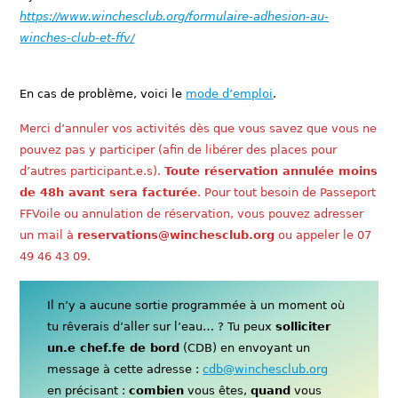
https://www.winchesclub.org/formulaire-adhesion-au-
winches-club-et-ffv/
En cas de problème, voici le
mode d’emploi
.
Merci d’annuler vos activités dès que vous savez que vous ne
pouvez pas y participer (afin de libérer des places pour
d’autres participant.e.s).
Toute réservation annulée moins
de 48h avant sera facturée
. Pour tout besoin de Passeport
FFVoile ou annulation de réservation, vous pouvez adresser
un mail à
reservations@winchesclub.org
ou appeler le 07
49 46 43 09.
Il n’y a aucune sortie programmée à un moment où
tu rêverais d’aller sur l’eau… ? Tu peux
solliciter
un.e chef.fe de bord
(CDB) en envoyant un
message à cette adresse :
cdb@winchesclub.org
en précisant :
combien
vous êtes,
quand
vous