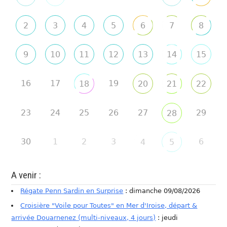
2
3
4
5
6
7
8
9
10
11
12
13
14
15
16
17
19
18
20
21
22
23
24
25
26
27
29
28
30
1
2
3
6
4
5
A venir :
Régate Penn Sardin en Surprise
: dimanche 09/08/2026
Croisière "Voile pour Toutes" en Mer d'Iroise, départ &
arrivée Douarnenez (multi-niveaux, 4 jours)
: jeudi