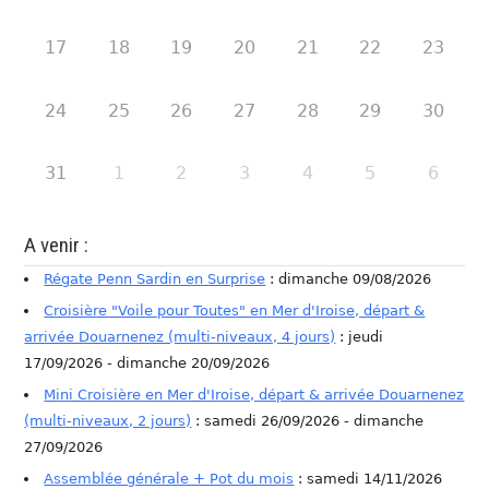
17
18
19
20
21
22
23
24
25
26
27
28
29
30
31
1
2
3
4
5
6
A venir :
Régate Penn Sardin en Surprise
: dimanche 09/08/2026
Croisière "Voile pour Toutes" en Mer d'Iroise, départ &
arrivée Douarnenez (multi-niveaux, 4 jours)
: jeudi
17/09/2026 - dimanche 20/09/2026
Mini Croisière en Mer d'Iroise, départ & arrivée Douarnenez
(multi-niveaux, 2 jours)
: samedi 26/09/2026 - dimanche
27/09/2026
Assemblée générale + Pot du mois
: samedi 14/11/2026