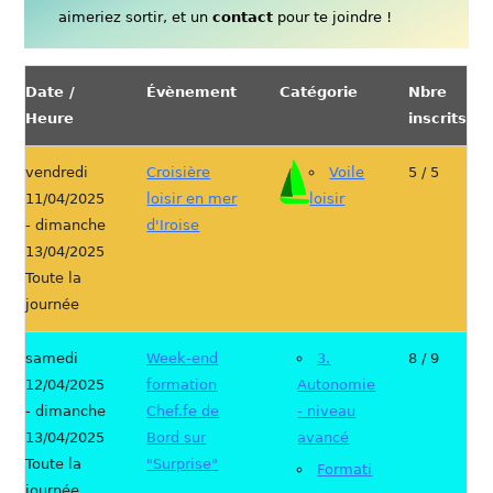
aimeriez sortir, et un
contact
pour te joindre !
Date /
Évènement
Catégorie
Nbre
Heure
inscrits
vendredi
Croisière
Voile
5 / 5
11/04/2025
loisir en mer
loisir
- dimanche
d'Iroise
13/04/2025
Toute la
journée
samedi
Week-end
3.
8 / 9
12/04/2025
formation
Autonomie
- dimanche
Chef.fe de
- niveau
13/04/2025
Bord sur
avancé
Toute la
"Surprise"
Formati
journée