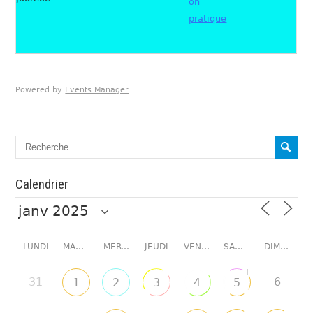
on
pratique
Powered by
Events Manager
Calendrier
LUNDI
MARDI
MERCREDI
JEUDI
VENDREDI
SAMEDI
DIMANCHE
+
31
6
1
2
3
4
5