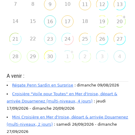
7
8
10
9
11
12
13
+
14
15
18
16
17
19
20
22
21
23
24
25
26
27
+
28
29
30
1
2
3
4
A venir :
Régate Penn Sardin en Surprise
: dimanche 09/08/2026
Croisière "Voile pour Toutes" en Mer d'Iroise, départ &
arrivée Douarnenez (multi-niveaux, 4 jours)
: jeudi
17/09/2026 - dimanche 20/09/2026
Mini Croisière en Mer d'Iroise, départ & arrivée Douarnenez
(multi-niveaux, 2 jours)
: samedi 26/09/2026 - dimanche
27/09/2026