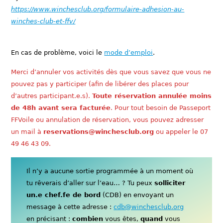
https://www.winchesclub.org/formulaire-adhesion-au-
winches-club-et-ffv/
En cas de problème, voici le
mode d’emploi
.
Merci d’annuler vos activités dès que vous savez que vous ne
pouvez pas y participer (afin de libérer des places pour
d’autres participant.e.s).
Toute réservation annulée moins
de 48h avant sera facturée
. Pour tout besoin de Passeport
FFVoile ou annulation de réservation, vous pouvez adresser
un mail à
reservations@winchesclub.org
ou appeler le 07
49 46 43 09.
Il n’y a aucune sortie programmée à un moment où
tu rêverais d’aller sur l’eau… ? Tu peux
solliciter
un.e chef.fe de bord
(CDB) en envoyant un
message à cette adresse :
cdb@winchesclub.org
en précisant :
combien
vous êtes,
quand
vous