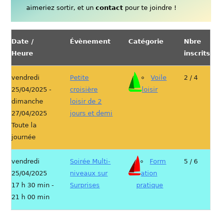
aimeriez sortir, et un
contact
pour te joindre !
Date /
Évènement
Catégorie
Nbre
Heure
inscrits
vendredi
Petite
Voile
2 / 4
25/04/2025 -
croisière
loisir
dimanche
loisir de 2
27/04/2025
jours et demi
Toute la
journée
vendredi
Soirée Multi-
Form
5 / 6
25/04/2025
niveaux sur
ation
17 h 30 min -
Surprises
pratique
21 h 00 min