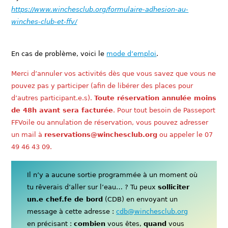
https://www.winchesclub.org/formulaire-adhesion-au-
winches-club-et-ffv/
En cas de problème, voici le
mode d’emploi
.
Merci d’annuler vos activités dès que vous savez que vous ne
pouvez pas y participer (afin de libérer des places pour
d’autres participant.e.s).
Toute réservation annulée moins
de 48h avant sera facturée
. Pour tout besoin de Passeport
FFVoile ou annulation de réservation, vous pouvez adresser
un mail à
reservations@winchesclub.org
ou appeler le 07
49 46 43 09.
Il n’y a aucune sortie programmée à un moment où
tu rêverais d’aller sur l’eau… ? Tu peux
solliciter
un.e chef.fe de bord
(CDB) en envoyant un
message à cette adresse :
cdb@winchesclub.org
en précisant :
combien
vous êtes,
quand
vous