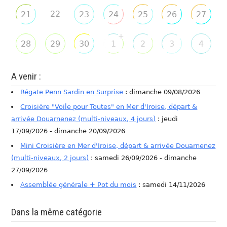
22
21
23
24
25
26
27
+
28
29
30
1
2
3
4
A venir :
Régate Penn Sardin en Surprise
: dimanche 09/08/2026
Croisière "Voile pour Toutes" en Mer d'Iroise, départ &
arrivée Douarnenez (multi-niveaux, 4 jours)
: jeudi
17/09/2026 - dimanche 20/09/2026
Mini Croisière en Mer d'Iroise, départ & arrivée Douarnenez
(multi-niveaux, 2 jours)
: samedi 26/09/2026 - dimanche
27/09/2026
Assemblée générale + Pot du mois
: samedi 14/11/2026
Dans la même catégorie