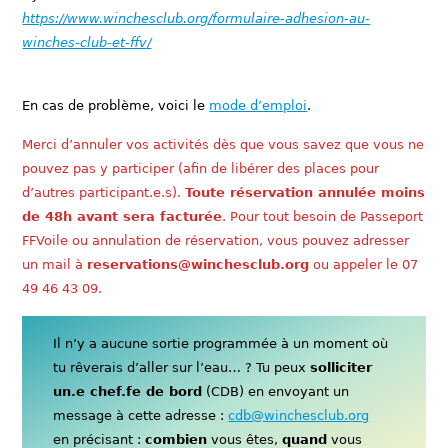
https://www.winchesclub.org/formulaire-adhesion-au-
winches-club-et-ffv/
En cas de problème, voici le
mode d’emploi
.
Merci d’annuler vos activités dès que vous savez que vous ne
pouvez pas y participer (afin de libérer des places pour
d’autres participant.e.s).
Toute réservation annulée moins
de 48h avant sera facturée
. Pour tout besoin de Passeport
FFVoile ou annulation de réservation, vous pouvez adresser
un mail à
reservations@winchesclub.org
ou appeler le 07
49 46 43 09.
Il n’y a aucune sortie programmée à un moment où
tu rêverais d’aller sur l’eau… ? Tu peux
solliciter
un.e chef.fe de bord
(CDB) en envoyant un
message à cette adresse :
cdb@winchesclub.org
en précisant :
combien
vous êtes,
quand
vous