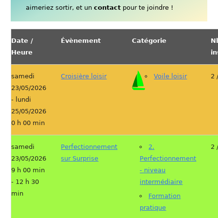
aimeriez sortir, et un
contact
pour te joindre !
Date /
Évènement
Catégorie
N
Heure
in
samedi
Croisière loisir
Voile loisir
2 
23/05/2026
- lundi
25/05/2026
0 h 00 min
samedi
Perfectionnement
2.
2 
23/05/2026
sur Surprise
Perfectionnement
9 h 00 min
- niveau
- 12 h 30
intermédiaire
min
Formation
pratique