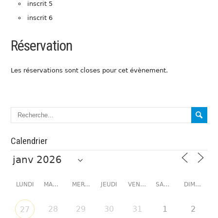
inscrit 5
inscrit 6
Réservation
Les réservations sont closes pour cet évènement.
Calendrier
LUNDI
MARDI
MERCREDI
JEUDI
VENDREDI
SAMEDI
DIMANCHE
28
29
30
31
1
2
27