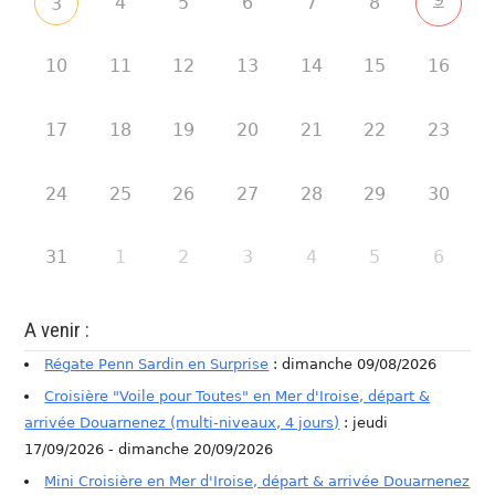
4
5
6
7
8
3
10
11
12
13
14
15
16
17
18
19
20
21
22
23
24
25
26
27
28
29
30
31
1
2
3
4
5
6
A venir :
Régate Penn Sardin en Surprise
: dimanche 09/08/2026
Croisière "Voile pour Toutes" en Mer d'Iroise, départ &
arrivée Douarnenez (multi-niveaux, 4 jours)
: jeudi
17/09/2026 - dimanche 20/09/2026
Mini Croisière en Mer d'Iroise, départ & arrivée Douarnenez