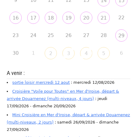
9
10
11
12
13
14
15
22
16
17
18
19
20
21
23
24
25
26
27
28
29
30
1
6
2
3
4
5
A venir :
sortie loisir mercredi 12 aout
: mercredi 12/08/2026
Croisière "Voile pour Toutes" en Mer d'Iroise, départ &
arrivée Douarnenez (multi-niveaux, 4 jours)
: jeudi
17/09/2026 - dimanche 20/09/2026
Mini Croisière en Mer d'Iroise, départ & arrivée Douarnenez
(multi-niveaux, 2 jours)
: samedi 26/09/2026 - dimanche
27/09/2026