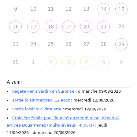
9
10
11
12
13
14
15
22
16
17
18
19
20
21
23
24
25
26
27
28
29
30
1
6
2
3
4
5
A venir :
Régate Penn Sardin en Surprise
: dimanche 09/08/2026
sortie loisir mercredi 12 aout
: mercredi 12/08/2026
Sortie loisir sur Pirouette
: mercredi 12/08/2026
Croisière "Voile pour Toutes" en Mer d'Iroise, départ &
arrivée Douarnenez (multi-niveaux, 4 jours)
: jeudi
17/09/2026 - dimanche 20/09/2026