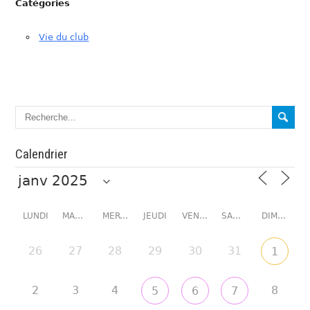
Catégories
Vie du club
Calendrier
LUNDI
MARDI
MERCREDI
JEUDI
VENDREDI
SAMEDI
DIMANCHE
26
27
28
29
30
31
1
2
3
4
8
5
6
7