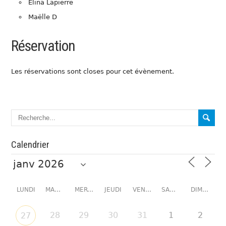
Elina Lapierre
Maëlle D
Réservation
Les réservations sont closes pour cet évènement.
Calendrier
LUNDI
MARDI
MERCREDI
JEUDI
VENDREDI
SAMEDI
DIMANCHE
28
29
30
31
1
2
27