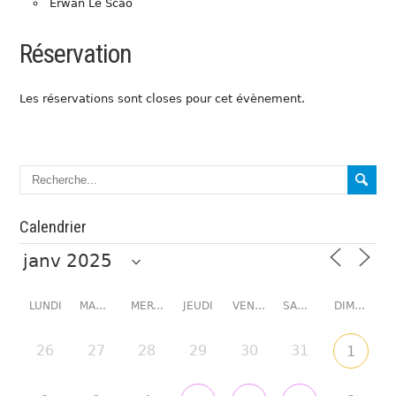
Erwan Le Scao
Réservation
Les réservations sont closes pour cet évènement.
Calendrier
LUNDI
MARDI
MERCREDI
JEUDI
VENDREDI
SAMEDI
DIMANCHE
26
27
28
29
30
31
1