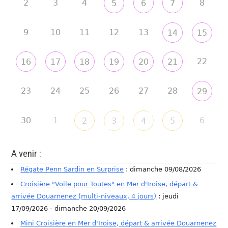
2
3
4
8
5
6
7
9
10
11
12
13
14
15
22
16
17
18
19
20
21
23
24
25
26
27
28
29
30
1
6
2
3
4
5
A venir :
Régate Penn Sardin en Surprise
: dimanche 09/08/2026
Croisière "Voile pour Toutes" en Mer d'Iroise, départ &
arrivée Douarnenez (multi-niveaux, 4 jours)
: jeudi
17/09/2026 - dimanche 20/09/2026
Mini Croisière en Mer d'Iroise, départ & arrivée Douarnenez