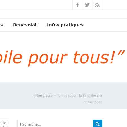
és
Bénévolat
Infos pratiques
>
Non classé
>
Permis côtier : tarifs et dossier
d’inscription
otier
,