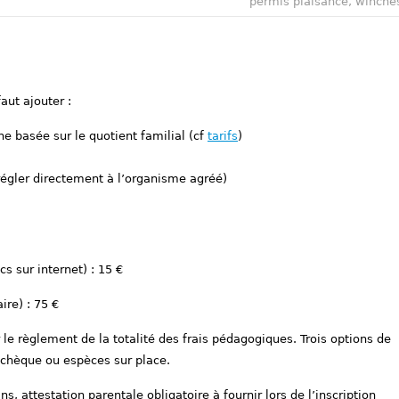
permis plaisance
,
winche
aut ajouter :
he basée sur le quotient familial (cf
tarifs
)
 régler directement à l’organisme agréé)
s sur internet) : 15 €
ire) : 75 €
 le règlement de la totalité des frais pédagogiques. Trois options de
r chèque ou espèces sur place.
s, attestation parentale obligatoire à fournir lors de l’inscription