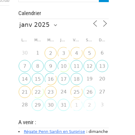
sclub
Calendrier
LUNDI
MARDI
MERCREDI
JEUDI
VENDREDI
SAMEDI
DIMANCHE
30
1
6
2
3
4
5
7
8
9
10
11
12
13
19
20
14
15
16
17
18
24
27
21
22
23
25
26
28
3
29
30
31
1
2
A venir :
Régate Penn Sardin en Surprise
: dimanche