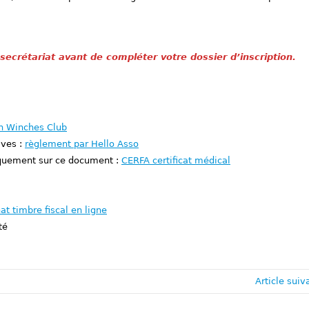
secrétariat avant de compléter votre dossier d’inscription.
n Winches Club
ives :
règlement par Hello Asso
niquement sur ce document :
CERFA certificat médical
at timbre fiscal en ligne
té
Article suiv