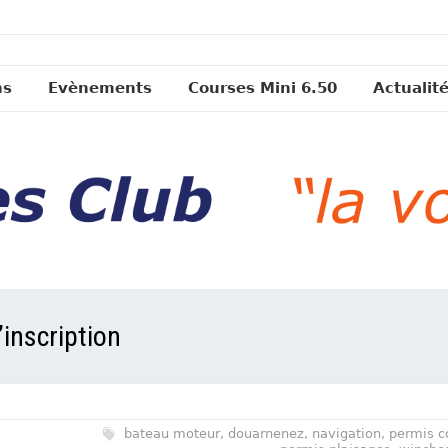
ns
Evènements
Courses Mini 6.50
Actualit
’inscription
bateau moteur
,
douarnenez
,
navigation
,
permis c