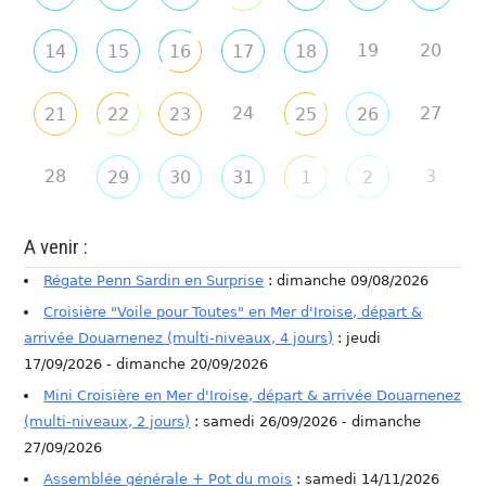
19
20
14
15
16
17
18
24
27
21
22
23
25
26
28
3
29
30
31
1
2
A venir :
Régate Penn Sardin en Surprise
: dimanche 09/08/2026
Croisière "Voile pour Toutes" en Mer d'Iroise, départ &
arrivée Douarnenez (multi-niveaux, 4 jours)
: jeudi
17/09/2026 - dimanche 20/09/2026
Mini Croisière en Mer d'Iroise, départ & arrivée Douarnenez
(multi-niveaux, 2 jours)
: samedi 26/09/2026 - dimanche
27/09/2026
Assemblée générale + Pot du mois
: samedi 14/11/2026