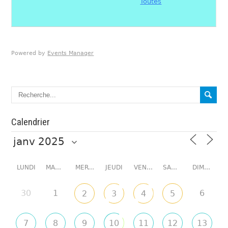
Toutes
Powered by
Events Manager
Calendrier
LUNDI
MARDI
MERCREDI
JEUDI
VENDREDI
SAMEDI
DIMANCHE
30
1
6
2
3
4
5
7
8
9
10
11
12
13