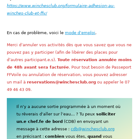
https://www.winchesclub.org/formulaire-adhesion-au-
winches-club-et-ffv/
En cas de problème, voici le
mode d’emploi
.
Merci d’annuler vos activités dès que vous savez que vous ne
pouvez pas y participer (afin de libérer des places pour
d’autres participant.e.s).
Toute réservation annulée moins
de 48h avant sera facturée
. Pour tout besoin de Passeport
FFVoile ou annulation de réservation, vous pouvez adresser
un mail à
reservations@winchesclub.org
ou appeler le 07
49 46 43 09.
Il n’y a aucune sortie programmée à un moment où
tu rêverais d’aller sur l’eau… ? Tu peux
solliciter
un.e chef.fe de bord
(CDB) en envoyant un
message à cette adresse :
cdb@winchesclub.org
en précisant :
combien
vous êtes,
quand
vous