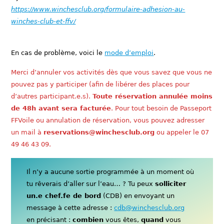
https://www.winchesclub.org/formulaire-adhesion-au-
winches-club-et-ffv/
En cas de problème, voici le
mode d’emploi
.
Merci d’annuler vos activités dès que vous savez que vous ne
pouvez pas y participer (afin de libérer des places pour
d’autres participant.e.s).
Toute réservation annulée moins
de 48h avant sera facturée
. Pour tout besoin de Passeport
FFVoile ou annulation de réservation, vous pouvez adresser
un mail à
reservations@winchesclub.org
ou appeler le 07
49 46 43 09.
Il n’y a aucune sortie programmée à un moment où
tu rêverais d’aller sur l’eau… ? Tu peux
solliciter
un.e chef.fe de bord
(CDB) en envoyant un
message à cette adresse :
cdb@winchesclub.org
en précisant :
combien
vous êtes,
quand
vous