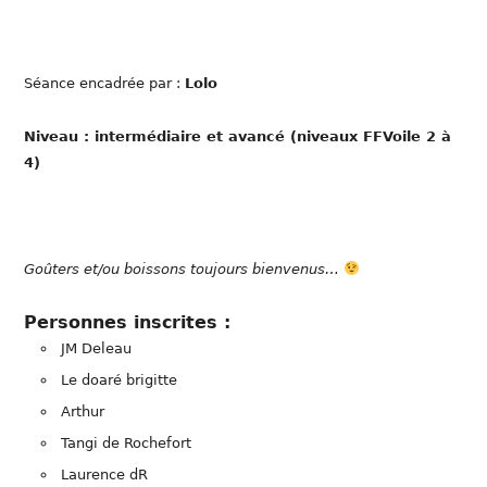
Séance encadrée par :
Lolo
Niveau : intermédiaire et avancé (niveaux FFVoile 2 à
4)
Goûters et/ou boissons tou
jours bienvenus…
Personnes inscrites :
JM Deleau
Le doaré brigitte
Arthur
Tangi de Rochefort
Laurence dR