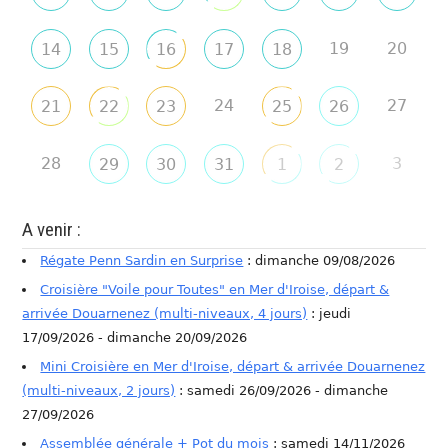
19
20
14
15
16
17
18
24
27
21
22
23
25
26
28
3
29
30
31
1
2
A venir :
Régate Penn Sardin en Surprise
: dimanche 09/08/2026
Croisière "Voile pour Toutes" en Mer d'Iroise, départ &
arrivée Douarnenez (multi-niveaux, 4 jours)
: jeudi
17/09/2026 - dimanche 20/09/2026
Mini Croisière en Mer d'Iroise, départ & arrivée Douarnenez
(multi-niveaux, 2 jours)
: samedi 26/09/2026 - dimanche
27/09/2026
Assemblée générale + Pot du mois
: samedi 14/11/2026