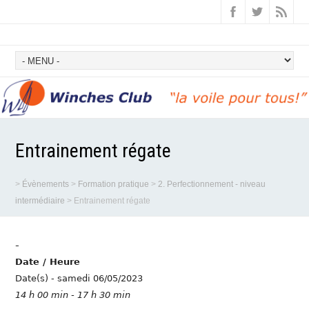
Entrainement régate
>
Évènements
>
Formation pratique
>
2. Perfectionnement - niveau
intermédiaire
>
Entrainement régate
-
Date / Heure
Date(s) - samedi 06/05/2023
14 h 00 min - 17 h 30 min