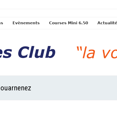
ns
Evènements
Courses Mini 6.50
Actualit
 Douarnenez