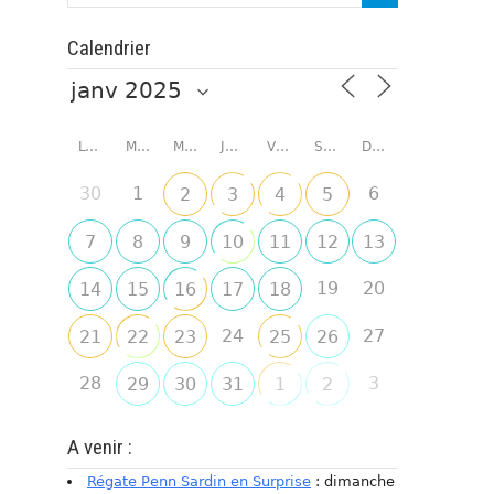
Calendrier
LUNDI
MARDI
MERCREDI
JEUDI
VENDREDI
SAMEDI
DIMANCHE
30
1
6
2
3
4
5
7
8
9
10
11
12
13
19
20
14
15
16
17
18
24
27
21
22
23
25
26
28
3
29
30
31
1
2
A venir :
Régate Penn Sardin en Surprise
: dimanche