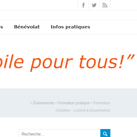
és
Bénévolat
Infos pratiques
>
Évènements
>
Formation pratique
>
Formation
croisière – Lorient à Douarnenez