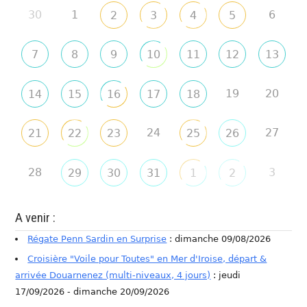
30
1
6
2
3
4
5
7
8
9
10
11
12
13
19
20
14
15
16
17
18
24
27
21
22
23
25
26
28
3
29
30
31
1
2
A venir :
Régate Penn Sardin en Surprise
: dimanche 09/08/2026
Croisière "Voile pour Toutes" en Mer d'Iroise, départ &
arrivée Douarnenez (multi-niveaux, 4 jours)
: jeudi
17/09/2026 - dimanche 20/09/2026