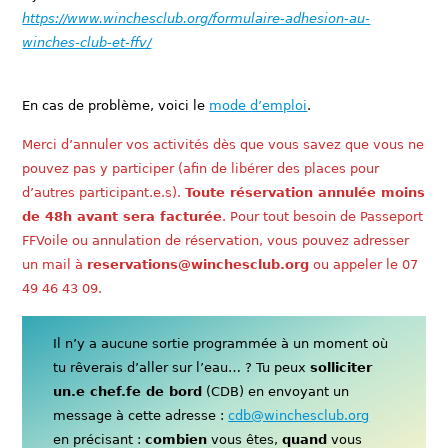
https://www.winchesclub.org/formulaire-adhesion-au-
winches-club-et-ffv/
En cas de problème, voici le
mode d’emploi
.
Merci d’annuler vos activités dès que vous savez que vous ne
pouvez pas y participer (afin de libérer des places pour
d’autres participant.e.s).
Toute réservation annulée moins
de 48h avant sera facturée
. Pour tout besoin de Passeport
FFVoile ou annulation de réservation, vous pouvez adresser
un mail à
reservations@winchesclub.org
ou appeler le 07
49 46 43 09.
Il n’y a aucune sortie programmée à un moment où
tu rêverais d’aller sur l’eau… ? Tu peux
solliciter
un.e chef.fe de bord
(CDB) en envoyant un
message à cette adresse :
cdb@winchesclub.org
en précisant :
combien
vous êtes,
quand
vous