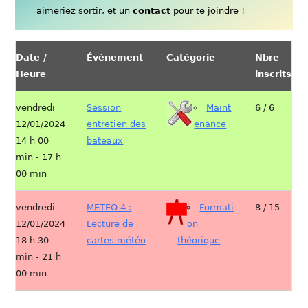
aimeriez sortir, et un
contact
pour te joindre !
Date /
Évènement
Catégorie
Nbre
Heure
inscrits
vendredi
Session
Maint
6 / 6
12/01/2024
entretien des
enance
14 h 00
bateaux
min - 17 h
00 min
vendredi
METEO 4 :
Formati
8 / 15
12/01/2024
Lecture de
on
18 h 30
cartes météo
théorique
min - 21 h
00 min