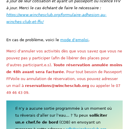
à jour de leur cotisation et ayant un passeport ou licence FFV
à jour. Merci le cas échéant de faire le nécessaire :
https://www.winchesclub.org/formulaire-adhesion-au-
winches-club-et-ffv/
En cas de problème, voici le
mode d’emploi
.
Merci d’annuler vos activités dès que vous savez que vous ne
pouvez pas y participer (afin de libérer des places pour
d’autres participant.e.s).
Toute réservation annulée moins
de 48h avant sera facturée
. Pour tout besoin de Passeport
FFVoile ou annulation de réservation, vous pouvez adresser
un mail à
reservations@winchesclub.org
ou appeler le 07
49 46 43 09.
Il n’y a aucune sortie programmée à un moment où
tu rêverais d’aller sur l’eau… ? Tu peux
solliciter
un.e chef.fe de bord
(CDB) en envoyant un