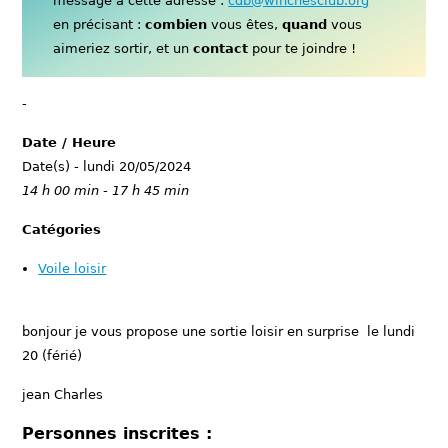
message à cette adresse :
cdb@winchesclub.org
en précisant :
combien
vous êtes,
quand
vous
aimeriez sortir, et un
contact
pour te joindre !
-
Date / Heure
Date(s) - lundi 20/05/2024
14 h 00 min - 17 h 45 min
Catégories
Voile loisir
bonjour je vous propose une sortie loisir en surprise le lundi
20 (férié)
jean Charles
Personnes inscrites :