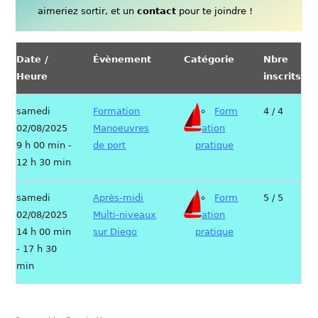
aimeriez sortir, et un
contact
pour te joindre !
Date /
Évènement
Catégorie
Nbre
Heure
inscrits
samedi
Formation
Form
4 / 4
02/08/2025
Manoeuvres
ation
9 h 00 min -
de port
pratique
12 h 30 min
samedi
Après-midi
Form
5 / 5
02/08/2025
Multi-niveaux
ation
14 h 00 min
sur Diego
pratique
- 17 h 30
min