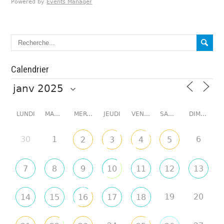
Powered by
Events Manager
Calendrier
LUNDI
MARDI
MERCREDI
JEUDI
VENDREDI
SAMEDI
DIMANCHE
30
1
6
2
3
4
5
7
8
9
10
11
12
13
19
20
14
15
16
17
18