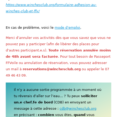
https://www.winchesclub.org/formulaire-adhesion-au-
winches-club-et-ffv/
En cas de problème, voici le
mode d’emploi
.
Merci d’annuler vos activités dès que vous savez que vous ne
pouvez pas y participer (afin de libérer des places pour
d’autres participant.e.s).
Toute réservation annulée moins
de 48h avant sera facturée
. Pour tout besoin de Passeport
FFVoile ou annulation de réservation, vous pouvez adresser
un mail à
reservations@winchesclub.org
ou appeler le 07
49 46 43 09.
Il n’y a aucune sortie programmée à un moment où
tu rêverais d’aller sur l’eau… ? Tu peux
solliciter
un.e chef.fe de bord
(CDB) en envoyant un
message à cette adresse :
cdb@winchesclub.org
en précisant :
combien
vous êtes,
quand
vous