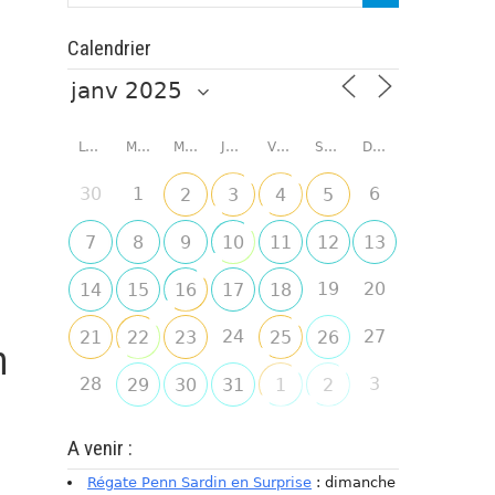
Calendrier
LUNDI
MARDI
MERCREDI
JEUDI
VENDREDI
SAMEDI
DIMANCHE
30
1
6
2
3
4
5
7
8
9
10
11
12
13
19
20
14
15
16
17
18
24
27
21
22
23
25
26
n
28
3
29
30
31
1
2
A venir :
Régate Penn Sardin en Surprise
: dimanche