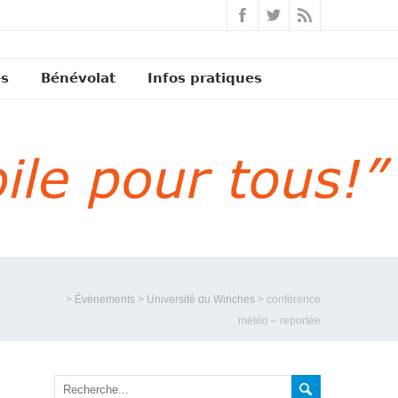
és
Bénévolat
Infos pratiques
>
Évènements
>
Université du Winches
>
conférence
météo – reportée