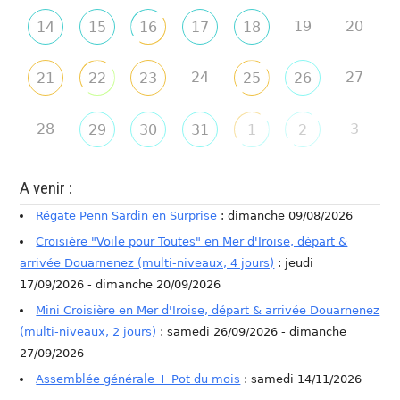
19
20
14
15
16
17
18
24
27
21
22
23
25
26
28
3
29
30
31
1
2
A venir :
Régate Penn Sardin en Surprise
: dimanche 09/08/2026
Croisière "Voile pour Toutes" en Mer d'Iroise, départ &
arrivée Douarnenez (multi-niveaux, 4 jours)
: jeudi
17/09/2026 - dimanche 20/09/2026
Mini Croisière en Mer d'Iroise, départ & arrivée Douarnenez
(multi-niveaux, 2 jours)
: samedi 26/09/2026 - dimanche
27/09/2026
Assemblée générale + Pot du mois
: samedi 14/11/2026