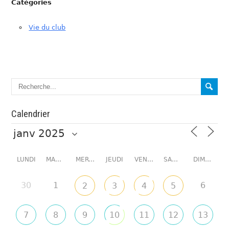
Catégories
Vie du club
Calendrier
LUNDI
MARDI
MERCREDI
JEUDI
VENDREDI
SAMEDI
DIMANCHE
30
1
6
2
3
4
5
7
8
9
10
11
12
13