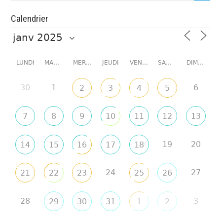
Calendrier
LUNDI
MARDI
MERCREDI
JEUDI
VENDREDI
SAMEDI
DIMANCHE
30
1
6
2
3
4
5
7
8
9
10
11
12
13
19
20
14
15
16
17
18
24
27
21
22
23
25
26
28
3
29
30
31
1
2