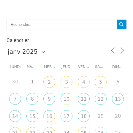
Calendrier
LUNDI
MARDI
MERCREDI
JEUDI
VENDREDI
SAMEDI
DIMANCHE
30
1
6
2
3
4
5
7
8
9
10
11
12
13
19
20
14
15
16
17
18
24
27