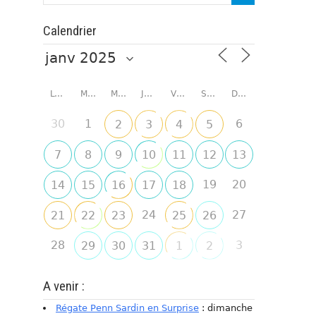
Calendrier
LUNDI
MARDI
MERCREDI
JEUDI
VENDREDI
SAMEDI
DIMANCHE
30
1
6
2
3
4
5
7
8
9
10
11
12
13
19
20
14
15
16
17
18
24
27
21
22
23
25
26
28
3
29
30
31
1
2
A venir :
Régate Penn Sardin en Surprise
: dimanche