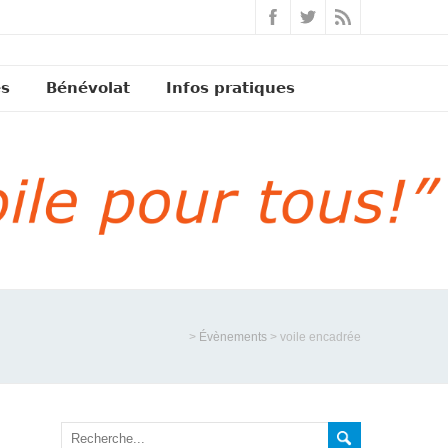
és
Bénévolat
Infos pratiques
>
Évènements
>
voile encadrée