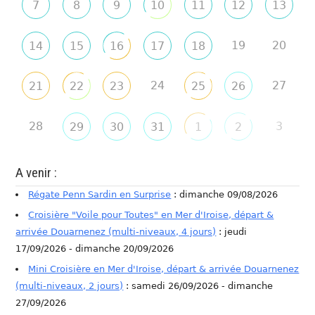
7
8
9
10
11
12
13
19
20
14
15
16
17
18
24
27
21
22
23
25
26
28
3
29
30
31
1
2
A venir :
Régate Penn Sardin en Surprise
: dimanche 09/08/2026
Croisière "Voile pour Toutes" en Mer d'Iroise, départ &
arrivée Douarnenez (multi-niveaux, 4 jours)
: jeudi
17/09/2026 - dimanche 20/09/2026
Mini Croisière en Mer d'Iroise, départ & arrivée Douarnenez
(multi-niveaux, 2 jours)
: samedi 26/09/2026 - dimanche
27/09/2026