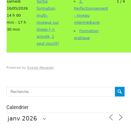
samedi
Sortie
2.
1 / 4
16/05/2026
formation
Perfectionnement
14 h 00
multi-
- niveau
min - 17 h
niveaux sur
intermédiaire
30 min
Diego (->
Formation
annulé, 1
pratique
seul inscrit)
Powered by
Events Manager
Calendrier