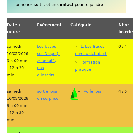
aimeriez sortir, et un
contact
pour te joindre !
Date /
Évènement
Catégorie
Nbre
Heure
inscrit
samedi
Les bases
1. Les Bases -
0 / 4
16/05/2026
sur Diego (-
niveau débutant
9 h 00 min
> annulé,
Formation
- 12 h 30
pas
pratique
min
d'inscrit)
samedi
sortie loisir
Voile loisir
4 / 6
16/05/2026
en surprise
9 h 00 min
- 12 h 30
min