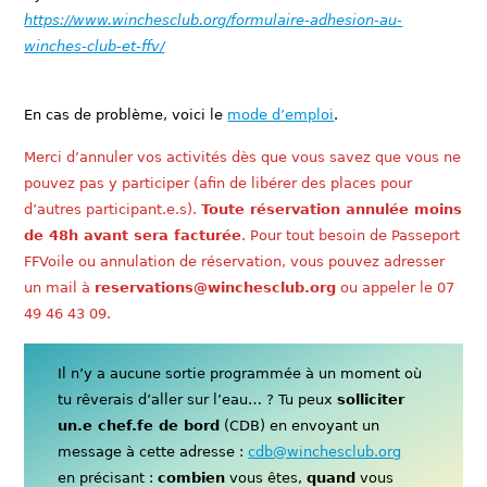
https://www.winchesclub.org/formulaire-adhesion-au-
winches-club-et-ffv/
En cas de problème, voici le
mode d’emploi
.
Merci d’annuler vos activités dès que vous savez que vous ne
pouvez pas y participer (afin de libérer des places pour
d’autres participant.e.s).
Toute réservation annulée moins
de 48h avant sera facturée
. Pour tout besoin de Passeport
FFVoile ou annulation de réservation, vous pouvez adresser
un mail à
reservations@winchesclub.org
ou appeler le 07
49 46 43 09.
Il n’y a aucune sortie programmée à un moment où
tu rêverais d’aller sur l’eau… ? Tu peux
solliciter
un.e chef.fe de bord
(CDB) en envoyant un
message à cette adresse :
cdb@winchesclub.org
en précisant :
combien
vous êtes,
quand
vous