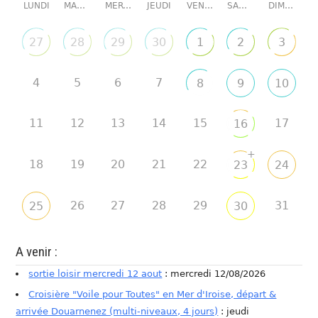
LUNDI
MARDI
MERCREDI
JEUDI
VENDREDI
SAMEDI
DIMANCHE
27
28
29
30
1
2
3
4
5
6
7
8
9
10
11
12
13
14
15
17
16
+
18
19
20
21
22
23
24
26
27
28
29
31
25
30
A venir :
sortie loisir mercredi 12 aout
: mercredi 12/08/2026
Croisière "Voile pour Toutes" en Mer d'Iroise, départ &
arrivée Douarnenez (multi-niveaux, 4 jours)
: jeudi