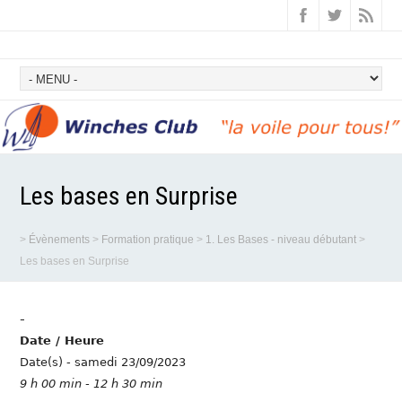
Les bases en Surprise
>
Évènements
>
Formation pratique
>
1. Les Bases - niveau débutant
>
Les bases en Surprise
-
Date / Heure
Date(s) - samedi 23/09/2023
9 h 00 min - 12 h 30 min