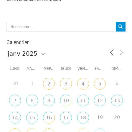
Calendrier
LUNDI
MARDI
MERCREDI
JEUDI
VENDREDI
SAMEDI
DIMANCHE
30
1
6
2
3
4
5
7
8
9
10
11
12
13
19
20
14
15
16
17
18